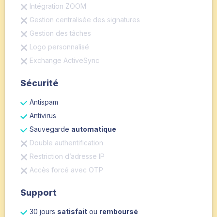
Intégration ZOOM
Gestion centralisée des signatures
Gestion des tâches
Logo personnalisé
Exchange ActiveSync
Sécurité
Antispam
Antivirus
Sauvegarde
automatique
Double authentification
Restriction d’adresse IP
Accès forcé avec OTP
Support
30 jours
satisfait
ou
remboursé