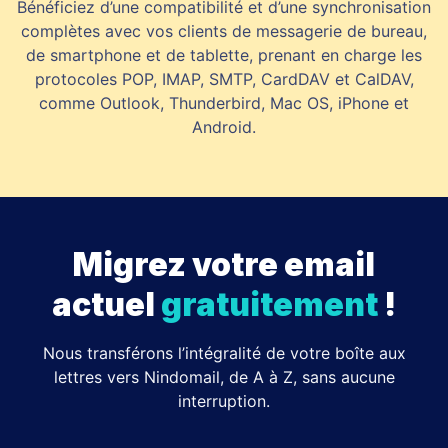
Bénéficiez d’une compatibilité et d’une synchronisation
complètes avec vos clients de messagerie de bureau,
de smartphone et de tablette, prenant en charge les
protocoles POP, IMAP, SMTP, CardDAV et CalDAV,
comme Outlook, Thunderbird, Mac OS, iPhone et
Android.
Migrez votre email
actuel
gratuitement
!
Nous transférons l’intégralité de votre boîte aux
lettres vers Nindomail, de A à Z, sans aucune
interruption.