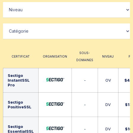
SOUS-
CERTIFICAT
ORGANISATION
NIVEAU
PR
DOMAINES
Sectigo
InstantSSL
-
OV
$
44
Pro
Sectigo
-
DV
$
13
PositiveSSL
Sectigo
-
DV
$
16
EssentialSSL