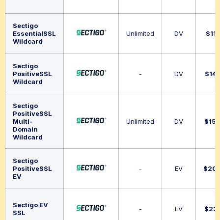
Sectigo
EssentialSSL
Unlimited
DV
$
11
Wildcard
Sectigo
PositiveSSL
-
DV
$
14
Wildcard
Sectigo
PositiveSSL
Multi-
Unlimited
DV
$
15
Domain
Wildcard
Sectigo
PositiveSSL
-
EV
$
20
EV
Sectigo EV
-
EV
$
23
SSL